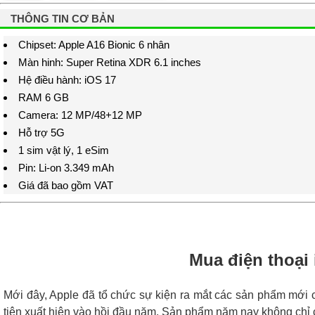
THÔNG TIN CƠ BẢN
Chipset: Apple A16 Bionic 6 nhân
Màn hinh: Super Retina XDR 6.1 inches
Hệ điều hành: iOS 17
RAM 6 GB
Camera: 12 MP/48+12 MP
Hỗ trợ 5G
1 sim vật lý, 1 eSim
Pin: Li-on 3.349 mAh
Giá đã bao gồm VAT
Mua điện thoại 
Mới đây, Apple đã tổ chức sự kiện ra mắt các sản phẩm mới 
tiên xuất hiện vào hồi đầu năm. Sản phẩm năm nay không chỉ c