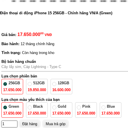
Điện thoại di động iPhone 15 256GB - Chính hãng VN/A (Green)
00
17.650.000
Giá bán:
VNĐ
Bảo hành:
12 tháng chính hãng
Tình trạng:
Còn hàng trong kho
Bộ bán hàng chuẩn
Cây lấy sim, Cáp Lightning - Type C
Lựa chọn phiên bản
256GB
512GB
128GB
17.650.000
19.850.000
16.600.000
Lựa chọn màu yêu thích của bạn
Green
Black
Gold
Pink
Blue
17.650.000
17.650.000
17.650.000
17.650.000
17.650.000