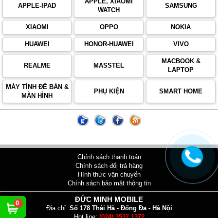
APPLE, XIAOMI
APPLE-IPAD
SAMSUNG
WATCH
XIAOMI
OPPO
NOKIA
HUAWEI
HONOR-HUAWEI
VIVO
MACBOOK &
REALME
MASSTEL
LAPTOP
MÁY TÍNH ĐỂ BÀN &
PHỤ KIỆN
SMART HOME
MÀN HÌNH
Chính sách thanh toán
Chính sách đổi trả hàng
Hình thức vận chuyển
Chính sách bảo mật thông tin
ĐỨC MINH MOBILE
0
Địa chỉ:
Số 178 Thái Hà - Đống Đa - Hà Nội
Hot line:
(024) 3537 1372