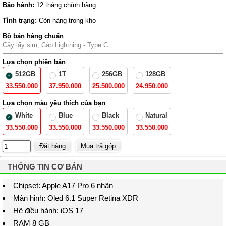
Bảo hành:
12 tháng chính hãng
Tình trạng:
Còn hàng trong kho
Bộ bán hàng chuẩn
Cây lấy sim, Cáp Lightning - Type C
Lựa chọn phiên bản
512GB
1T
256GB
128GB
33.550.000
37.950.000
25.500.000
24.950.000
Lựa chọn màu yêu thích của bạn
White
Blue
Black
Natural
33.550.000
33.550.000
33.550.000
33.550.000
THÔNG TIN CƠ BẢN
Chipset: Apple A17 Pro 6 nhân
Màn hinh: Oled 6.1 Super Retina XDR
Hệ điều hành: iOS 17
RAM 8 GB