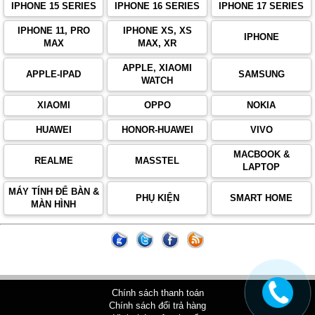
IPHONE 15 SERIES
IPHONE 16 SERIES
IPHONE 17 SERIES
IPHONE 11, PRO
IPHONE XS, XS
IPHONE
MAX
MAX, XR
APPLE, XIAOMI
APPLE-IPAD
SAMSUNG
WATCH
XIAOMI
OPPO
NOKIA
HUAWEI
HONOR-HUAWEI
VIVO
MACBOOK &
REALME
MASSTEL
LAPTOP
MÁY TÍNH ĐỂ BÀN &
PHỤ KIỆN
SMART HOME
MÀN HÌNH
Chính sách thanh toán
Chính sách đổi trả hàng