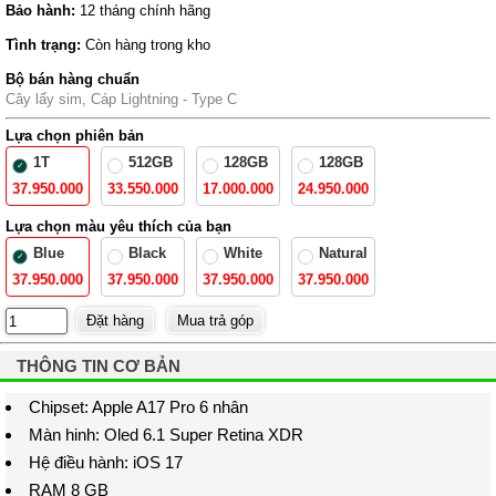
Bảo hành:
12 tháng chính hãng
Tình trạng:
Còn hàng trong kho
Bộ bán hàng chuẩn
Cây lấy sim, Cáp Lightning - Type C
Lựa chọn phiên bản
1T
512GB
128GB
128GB
37.950.000
33.550.000
17.000.000
24.950.000
Lựa chọn màu yêu thích của bạn
Blue
Black
White
Natural
37.950.000
37.950.000
37.950.000
37.950.000
THÔNG TIN CƠ BẢN
Chipset: Apple A17 Pro 6 nhân
Màn hinh: Oled 6.1 Super Retina XDR
Hệ điều hành: iOS 17
RAM 8 GB