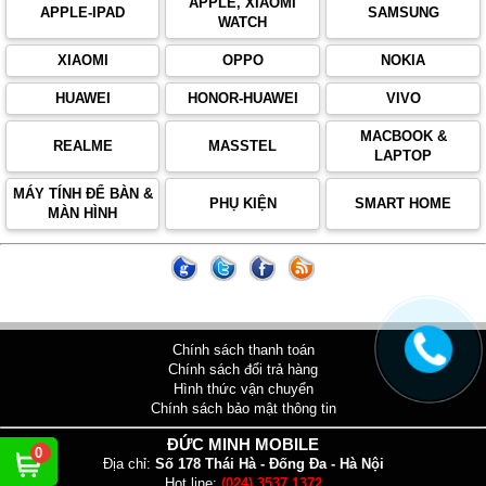
APPLE, XIAOMI
APPLE-IPAD
SAMSUNG
WATCH
XIAOMI
OPPO
NOKIA
HUAWEI
HONOR-HUAWEI
VIVO
MACBOOK &
REALME
MASSTEL
LAPTOP
MÁY TÍNH ĐỂ BÀN &
PHỤ KIỆN
SMART HOME
MÀN HÌNH
Chính sách thanh toán
Chính sách đổi trả hàng
Hình thức vận chuyển
Chính sách bảo mật thông tin
ĐỨC MINH MOBILE
0
Địa chỉ:
Số 178 Thái Hà - Đống Đa - Hà Nội
Hot line:
(024) 3537 1372