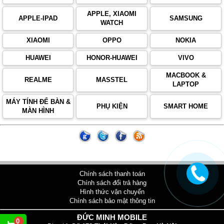
APPLE, XIAOMI
APPLE-IPAD
SAMSUNG
WATCH
XIAOMI
OPPO
NOKIA
HUAWEI
HONOR-HUAWEI
VIVO
MACBOOK &
REALME
MASSTEL
LAPTOP
MÁY TÍNH ĐỂ BÀN &
PHỤ KIỆN
SMART HOME
MÀN HÌNH
Chính sách thanh toán
Chính sách đổi trả hàng
Hình thức vận chuyển
Chính sách bảo mật thông tin
ĐỨC MINH MOBILE
0