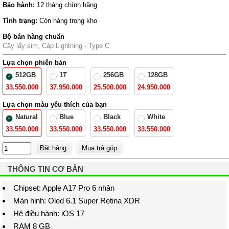
Bảo hành:
12 tháng chính hãng
Tình trạng:
Còn hàng trong kho
Bộ bán hàng chuẩn
Cây lấy sim, Cáp Lightning - Type C
Lựa chọn phiên bản
512GB
1T
256GB
128GB
33.550.000
37.950.000
25.500.000
24.950.000
Lựa chọn màu yêu thích của bạn
Natural
Blue
Black
White
33.550.000
33.550.000
33.550.000
33.550.000
THÔNG TIN CƠ BẢN
Chipset: Apple A17 Pro 6 nhân
Màn hinh: Oled 6.1 Super Retina XDR
Hệ điều hành: iOS 17
RAM 8 GB