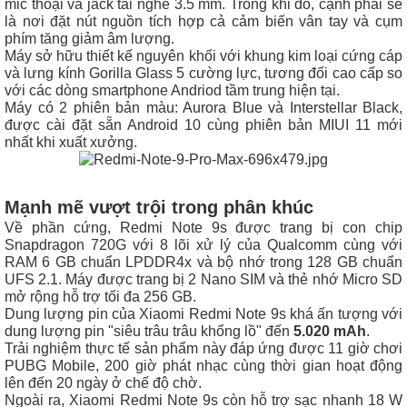
mic thoại và jack tai nghe 3.5 mm. Trong khi đó, cạnh phải sẽ
là nơi đặt nút nguồn tích hợp cả cảm biến vân tay và cụm
phím tăng giảm âm lượng.
Máy sở hữu thiết kế nguyên khối với khung kim loại cứng cáp
và lưng kính Gorilla Glass 5 cường lực, tương đối cao cấp so
với các dòng smartphone Andriod tầm trung hiện tại.
Máy có 2 phiên bản màu: Aurora Blue và Interstellar Black,
được cài đặt sẵn Android 10 cùng phiên bản MIUI 11 mới
nhất khi xuất xưởng.
Mạnh mẽ vượt trội trong phân khúc
Về phần cứng, Redmi Note 9s được trang bị con chip
Snapdragon 720G với 8 lõi xử lý của Qualcomm cùng với
RAM 6 GB chuẩn LPDDR4x và bộ nhớ trong 128 GB chuẩn
UFS 2.1. Máy được trang bị 2 Nano SIM và thẻ nhớ Micro SD
mở rộng hỗ trợ tối đa 256 GB.
Dung lượng pin của Xiaomi Redmi Note 9s khá ấn tượng với
dung lượng pin "siêu trâu trâu khổng lồ" đến
5.020 mAh
.
Trải nghiệm thực tế sản phẩm này đáp ứng được 11 giờ chơi
PUBG Mobile, 200 giờ phát nhạc cùng thời gian hoạt động
lên đến 20 ngày ở chế độ chờ.
Ngoài ra, Xiaomi Redmi Note 9s còn hỗ trợ sạc nhanh 18 W