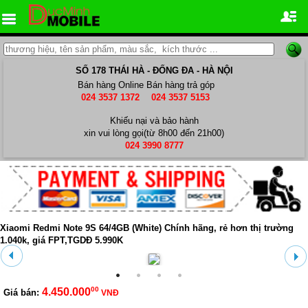
SỐ 178 THÁI HÀ - ĐỐNG ĐA - HÀ NỘI
Bán hàng Online
Bán hàng trả góp
024 3537 1372
024 3537 5153
Khiếu nại và bảo hành
xin vui lòng gọi(từ 8h00 đến 21h00)
024 3990 8777
Xiaomi Redmi Note 9S 64/4GB (White) Chính hãng, rẻ hơn thị trường
1.040k, giá FPT,TGDĐ 5.990K
00
4.450.000
Giá bán:
VNĐ