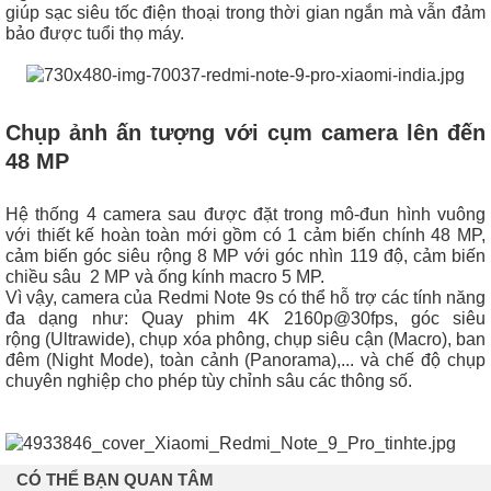
giúp sạc siêu tốc điện thoại trong thời gian ngắn mà vẫn đảm
bảo được tuổi thọ máy.
Chụp ảnh ấn tượng với cụm camera lên đến
48 MP
Hệ thống 4 camera sau được đặt trong mô-đun hình vuông
với thiết kế hoàn toàn mới gồm có 1 cảm biến chính 48 MP,
cảm biến góc siêu rộng 8 MP với góc nhìn 119 độ, cảm biến
chiều sâu 2 MP và ống kính macro 5 MP.
Vì vậy, camera của Redmi Note 9s có thể hỗ trợ các tính năng
đa dạng như: Quay phim 4K 2160p@30fps, góc siêu
rộng (Ultrawide), chụp xóa phông, chụp siêu cận (Macro), ban
đêm (Night Mode), toàn cảnh (Panorama),... và chế độ chụp
chuyên nghiệp cho phép tùy chỉnh sâu các thông số.
CÓ THỂ BẠN QUAN TÂM