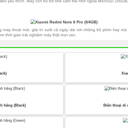
video yêu thích. Máy còn hỗ trợ khe cắm thẻ nhớ ngoài MicroSD 256GB, 
 máy thoải mái, giải trí suốt cả ngày dài với những bộ phim hay mà
êm thời gian trải nghiệm máy thật trọn vẹn.
ack)
Xia
h hãng (Black)
Điện thoại di