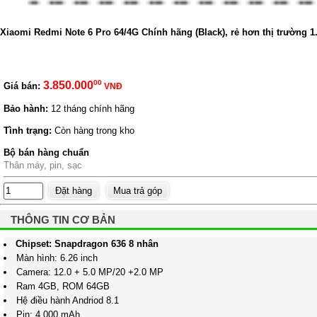
Xiaomi Redmi Note 6 Pro 64/4G Chính hãng (Black), rẻ hơn thị trường 1
00
3.850.000
Giá bán:
VNĐ
Bảo hành:
12 tháng chính hãng
Tình trạng:
Còn hàng trong kho
Bộ bán hàng chuẩn
Thân máy, pin, sạc
THÔNG TIN CƠ BẢN
Chipset: Snapdragon 636 8 nh
ân
Màn hình: 6.26 inch
Camera: 12.0 + 5.0 MP/20 +2.0 MP
Ram 4GB, ROM 64GB
Hệ điều hành Andriod 8.1
Pin: 4.000 mAh