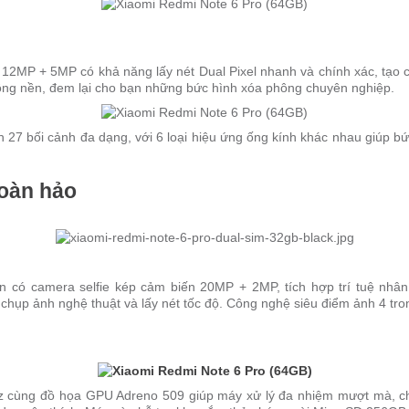
MP + 5MP có khả năng lấy nét Dual Pixel nhanh và chính xác, tạo cho
hông nền, đem lại cho bạn những bức hình xóa phông chuyên nghiệp.
 27 bối cảnh đa dạng, với 6 loại hiệu ứng ống kính khác nhau giúp b
hoàn hảo
 có camera selfie kép cảm biến 20MP + 2MP, tích hợp trí tuệ nhân 
chụp ảnh nghệ thuật và lấy nét tốc độ. Công nghệ siêu điểm ảnh 4 tron
GHz cùng đồ họa GPU Adreno 509 giúp máy xử lý đa nhiệm mượt mà, 