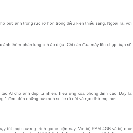
 bức ảnh trông rực rỡ hơn trong điều kiện thiếu sáng. Ngoài ra, với
ức ảnh thêm phần lung linh ảo diệu. Chỉ cần đưa máy lên chụp, bạn sẽ
tạo AI cho ảnh đẹp tự nhiên, hiệu ứng xóa phông đỉnh cao. Đây là
g 1 đem đến những bức ảnh selfie rõ nét và rực rỡ ở mọi nơi.
chạy tốt mọi chương trình game hiện nay. Với bộ RAM 4GB và bộ nhớ