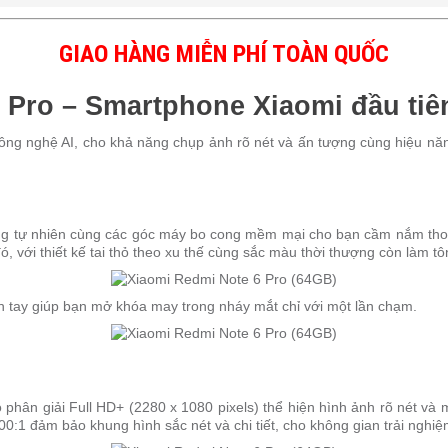
GIAO HÀNG MIỄN PHÍ TOÀN QUỐC
 Pro – Smartphone Xiaomi đầu tiê
công nghệ AI, cho khả năng chụp ảnh rõ nét và ấn tượng cùng hiệu nă
cong tự nhiên cùng các góc máy bo cong mềm mại cho bạn cầm nắm tho
 với thiết kế tai thỏ theo xu thế cùng sắc màu thời thượng còn làm t
n tay giúp bạn mở khóa may trong nháy mắt chỉ với một lần chạm.
ộ phân giải Full HD+ (2280 x 1080 pixels) thể hiện hình ảnh rõ nét và
00:1 đảm bảo khung hình sắc nét và chi tiết, cho không gian trải nghi