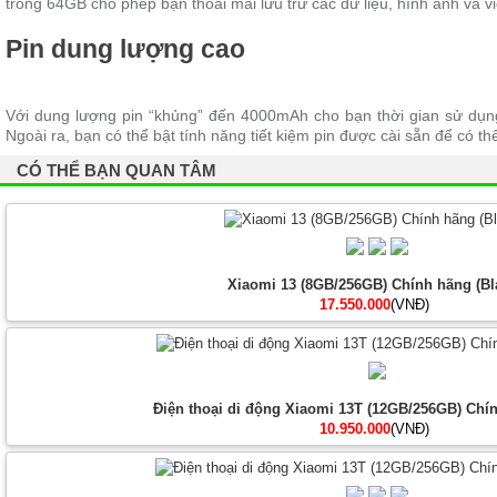
trong 64GB cho phép bạn thoải mái lưu trữ các dữ liệu, hình ảnh và 
Pin dung lượng cao
Với dung lượng pin “khủng” đến 4000mAh cho bạn thời gian sử dụng
Ngoài ra, bạn có thể bật tính năng tiết kiệm pin được cài sẵn để có th
CÓ THỂ BẠN QUAN TÂM
Xiaomi 13 (8GB/256GB) Chính hãng (Bl
17.550.000
(VNĐ)
Điện thoại di động Xiaomi 13T (12GB/256GB) Chín
10.950.000
(VNĐ)