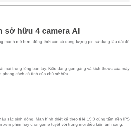
n sở hữu 4 camera AI
ng mạnh mẽ hơn, đồng thời còn có dung lượng pin sử dụng lâu dài để
ải mái trong lòng bàn tay. Kiểu dáng gọn gàng và kích thước của máy
ôn phong cách cá tính của chủ sở hữu.
 màu sắc sinh động. Màn hình thiết kế theo tỉ lệ 19:9 cùng tấm nền IPS
ệm xem phim hay chơi game tuyệt vời trong mọi điều kiện ánh sáng.