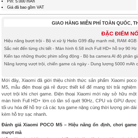
Pin: 5.000 mAh
Giá đã bao gồm VAT
GIAO HÀNG MIỄN PHÍ TOÀN QUỐC, 
ĐẶC ĐIỂM NỔ
Hiệu năng bượt trội - Bộ vi xử lý Helio G99 đầy mạnh mẽ, RAM 4GB
Sắc nét đến từng chi tiết - Màn hình 6.58 inch Full HD+ hỗ trợ 90 H
Kiến tạo những thước phim sống động - Bộ ba camera AI độ phân gi
Năng lượng vượt trội, chiến game cả ngày - Dung lượng 5000 mAh
Mới đây, Xiaomi đã giới thiệu chính thức sản phẩm Xiaomi poco
M5, mẫu điện thoại giá rẻ được thiết kế để mang tới trải nghiệm
vượt trội khi chơi game. Điện thoại Xiaomi mới này sở hữu một
màn hình Full HD+ lớn có tần số quét 90Hz, CPU và GPU được
tối ưu hóa để hỗ trợ cả các tựa game nặng cùng thời lượng pin dài
kèm hỗ trợ sạc nhanh.
Đánh giá Xiaomi POCO M5 –
Hiệu năng ổn định, chơi game
mượt mà