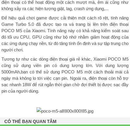
điện thoại có thể hoạt động một cách mượt mà, êm ái cũng như
không xảy ra các hiện tượng giật, lag, crash ứng dụng,...
Để hiệu quả chơi game được cải thiện một cách rõ rệt, tính năng
Game Turbo 5.0 đã được tạo ra và trang bị lên trên điện thoại
POCO M5 của Xiaomi. Tính năng này có khả năng kiểm soát sau
đó tối ưu CPU, GPU cũng như bộ nhớ nhằm giảm hoạt động của
các ứng dụng chạy nền, từ đó tăng tính ổn định và sự tập trung cho
người chơi.
Tương tự như các dòng điện thoại giá rẻ khác, Xiaomi POCO M5
cũng sử dụng viên pin có dung lượng lớn. Với dung lượng
5000mAh,bạn có thể sử dụng POCO M5 một cách thoải mái cả
ngày mà không lo tới việc cạn pin. Ngoài ra, điện thoại còn hỗ trợ
sạc nhanh 18W để rút ngắn thời gian chờ đợi thiết bị được sạc đầy
pin của người dùng.
CÓ THỂ BẠN QUAN TÂM