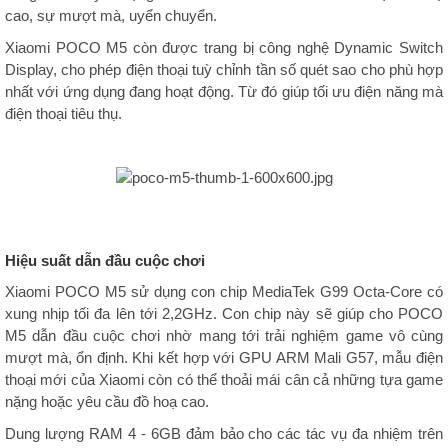
cao, sự mượt mà, uyển chuyển.
Xiaomi POCO M5 còn được trang bị công nghệ Dynamic Switch
Display, cho phép điện thoại tuỳ chỉnh tần số quét sao cho phù hợp
nhất với ứng dụng đang hoạt động. Từ đó giúp tối ưu điện năng mà
điện thoại tiêu thụ.
Hiệu suất dẫn đầu cuộc chơi
Xiaomi POCO M5 sử dụng con chip MediaTek G99 Octa-Core có
xung nhịp tối đa lên tới 2,2GHz. Con chip này sẽ giúp cho POCO
M5 dẫn đầu cuộc chơi nhờ mang tới trải nghiệm game vô cùng
mượt mà, ổn định. Khi kết hợp với GPU ARM Mali G57, mẫu điện
thoại mới của Xiaomi còn có thể thoải mái cân cả những tựa game
nặng hoặc yêu cầu đồ hoạ cao.
Dung lượng RAM 4 - 6GB đảm bảo cho các tác vụ đa nhiệm trên