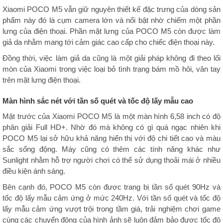
Xiaomi POCO M5 vẫn giữ nguyên thiết kế đặc trưng của dòng sản
phẩm này đó là cụm camera lớn và nổi bật nhờ chiếm một phần
lưng của điện thoại. Phần mặt lưng của POCO M5 còn được làm
giả da nhằm mang tới cảm giác cao cấp cho chiếc điện thoại này.
Đồng thời, việc làm giả da cũng là một giải pháp không đi theo lối
mòn của Xiaomi trong việc loại bỏ tình trạng bám mồ hôi, vân tay
trên mặt lưng điện thoại.
Màn hình sắc nét với tần số quét và tốc độ lấy mẫu cao
Mặt trước của Xiaomi POCO M5 là một màn hình 6,58 inch có độ
phân giải Full HD+. Nhờ đó mà không có gì quá ngạc nhiên khi
POCO M5 lại sở hữu khả năng hiển thị với độ chi tiết cao và màu
sắc sống động. Máy cũng có thêm các tính năng khác như
Sunlight nhằm hỗ trợ người chơi có thể sử dụng thoải mái ở nhiều
điều kiện ánh sáng.
Bên cạnh đó, POCO M5 còn được trang bị tần số quét 90Hz và
tốc độ lấy mẫu cảm ứng ở mức 240Hz. Với tần số quét và tốc độ
lấy mẫu cảm ứng vượt trội trong tầm giá, trải nghiệm chơi game
cùng các chuyển động của hình ảnh sẽ luôn đảm bảo được tốc độ