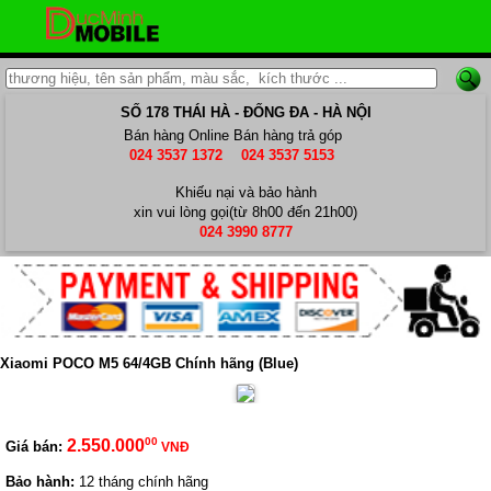
SỐ 178 THÁI HÀ - ĐỐNG ĐA - HÀ NỘI
Bán hàng Online
Bán hàng trả góp
024 3537 1372
024 3537 5153
Khiếu nại và bảo hành
xin vui lòng gọi(từ 8h00 đến 21h00)
024 3990 8777
Xiaomi POCO M5 64/4GB Chính hãng (Blue)
00
2.550.000
Giá bán:
VNĐ
Bảo hành:
12 tháng chính hãng